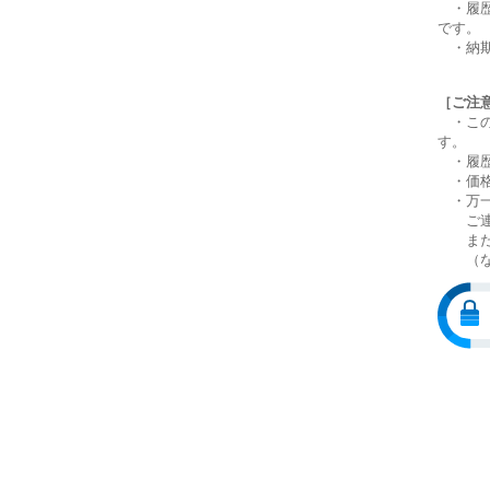
・履歴
です。
・納期
［ご注
・この
す。
・履歴
・価格
・万
ご連絡
またそ
（なお