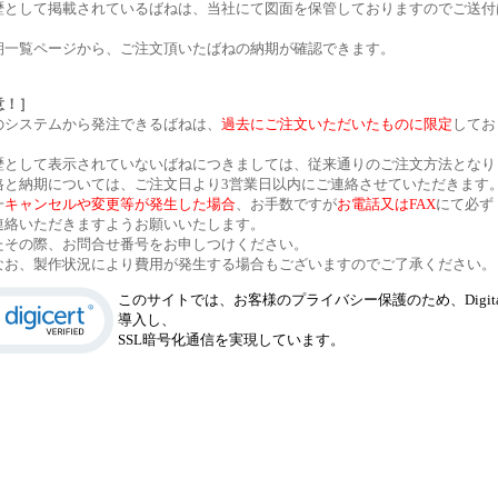
として掲載されているばねは、当社にて図面を保管しておりますのでご送付
一覧ページから、ご注文頂いたばねの納期が確認できます。
意！］
システムから発注できるばねは、
過去にご注文いただいたものに限定
してお
として表示されていないばねにつきましては、従来通りのご注文方法となり
と納期については、ご注文日より3営業日以内にご連絡させていただきます
一
キャンセルや変更等が発生した場合
、お手数ですが
お電話又はFAX
にて必ず
いただきますようお願いいたします。
の際、お問合せ番号をお申しつけください。
、製作状況により費用が発生する場合もございますのでご了承ください。
このサイトでは、お客様のプライバシー保護のため、Digital
導入し、
SSL暗号化通信を実現しています。