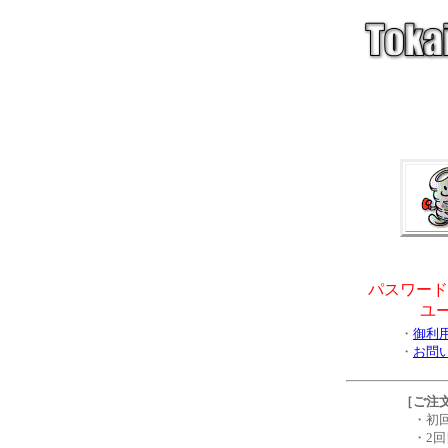
パスワード
ユ
・
御利
・
お問
［ご注
・初回
・2回